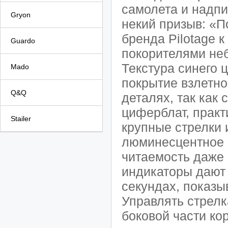
самолета и надпис
Gryon
некий призыв: «П
бренда Pilotage 
Guardo
покорителями не
Текстура синего
Mado
покрытие взлетно
Q&Q
деталях, так ка
циферблат, практ
Stailer
крупные стрелки 
люминесцентное 
читаемость даже 
индикаторы дают 
секундах, показы
Управлять стрел
боковой части ко