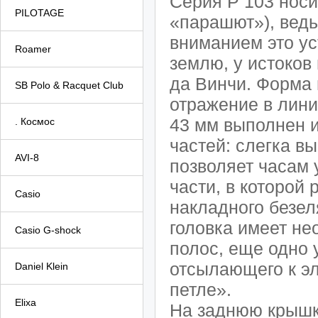
Серия P 103 носит
PILOTAGE
«парашют»), ведь
вниманием это ус
Roamer
землю, у истоков
да Винчи. Форма
SB Polo & Racquet Club
отражение в лини
43 мм выполнен и
. Космос
частей: слегка в
AVI-8
позволяет часам 
части, в которой 
Casio
накладного безел
головка имеет н
Casio G-shock
полос, еще одно 
отсылающего к э
Daniel Klein
петле».
Elixa
На заднюю крышк